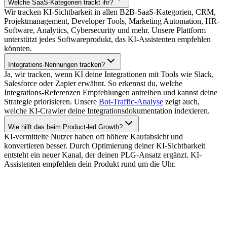
Welche SaaS-Kategorien trackt ihr?
Wir tracken KI-Sichtbarkeit in allen B2B-SaaS-Kategorien, CRM,
Projektmanagement, Developer Tools, Marketing Automation, HR-
Software, Analytics, Cybersecurity und mehr. Unsere Plattform
unterstützt jedes Softwareprodukt, das KI-Assistenten empfehlen
könnten.
Integrations-Nennungen tracken?
Ja, wir tracken, wenn KI deine Integrationen mit Tools wie Slack,
Salesforce oder Zapier erwähnt. So erkennst du, welche
Integrations-Referenzen Empfehlungen antreiben und kannst deine
Strategie priorisieren. Unsere
Bot-Traffic-Analyse
zeigt auch,
welche KI-Crawler deine Integrationsdokumentation indexieren.
Wie hilft das beim Product-led Growth?
KI-vermittelte Nutzer haben oft höhere Kaufabsicht und
konvertieren besser. Durch Optimierung deiner KI-Sichtbarkeit
entsteht ein neuer Kanal, der deinen PLG-Ansatz ergänzt. KI-
Assistenten empfehlen dein Produkt rund um die Uhr.
Über 500 ambitionierte Teams
gewinnen die KI-Suche.
Für Marken
Für Agenturen