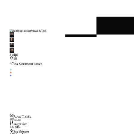
HubSpot
SaaS & Tech
3 online
Tool-Sichtbarkeit
8 Wochen
Feature-Tracking
47
Features
Integrationen
156
+18%
Empfehlungen