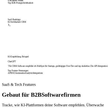
4.8K
diesen Monat
Top B2B-Prompts
Sichtbarkeit
SaaS Rankings
KI-Sichtbarkeit CRM
KI-Empfehlung: Beispiel
ChatGPT
"
Für CRM-Software empfehle ich
HubSpot
für Startups, großzügiger Free-Tier und top skalierbar. Die API-Integration is
Top Feature-Nennungen
API
SSO
Automation
Analytics
Integrations
SaaS & Tech Features
Gebaut für B2B
Softwarefirmen
Tracke, wie KI-Plattformen deine Software empfehlen. Überwache