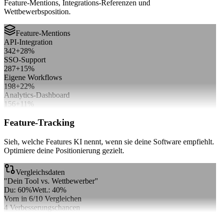
Feature-Mentions, Integrations-Referenzen und
Wettbewerbsposition.
Feature-Mentions
API-Integration
342
+28%
SSO-Support
287
+15%
Eigene Workflows
198
+22%
Analytics-Dashboard
156
+11%
Feature-Tracking
Sieh, welche Features KI nennt, wenn sie deine Software empfiehlt.
Optimiere deine Positionierung gezielt.
Vergleichsdaten
"
Dein Tool vs. Wettbewerber
"
Du: 60%
Wett.: 40%
Vorn in 6/10 Vergleichen
4 Verbesserungschancen